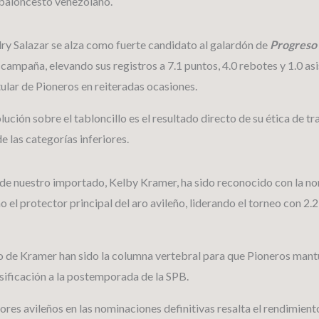
 baloncesto venezolano.
ndry Salazar se alza como fuerte candidato al galardón de
Progreso 
 campaña, elevando sus registros a 7.1 puntos, 4.0 rebotes y 1.0 as
itular de Pioneros en reiteradas ocasiones.
ión sobre el tabloncillo es el resultado directo de su ética de tra
e las categorías inferiores.
a de nuestro importado, Kelby Kramer, ha sido reconocido con la n
el protector principal del aro avileño, liderando el torneo con 2
ego de Kramer han sido la columna vertebral para que Pioneros mant
asificación a la postemporada de la SPB.
ores avileños en las nominaciones definitivas resalta el rendimient