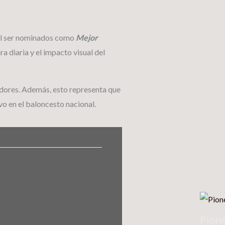
 al ser nominados como
Mejor
a diaria y el impacto visual del
adores. Además, esto representa que
vo en el baloncesto nacional.
Pione