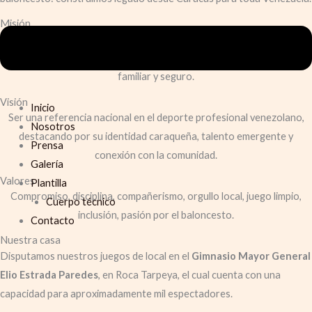
Misión
Fomentar el baloncesto profesional con excelencia y compromiso,
ofreciendo espectáculos de alta competitividad en un ambiente
familiar y seguro.
Visión
Inicio
Ser una referencia nacional en el deporte profesional venezolano,
Nosotros
destacando por su identidad caraqueña, talento emergente y
Prensa
conexión con la comunidad.
Galería
Valores
Plantilla
Compromiso, disciplina, compañerismo, orgullo local, juego limpio,
Cuerpo técnico
inclusión, pasión por el baloncesto.
Contacto
Nuestra casa
Disputamos nuestros juegos de local en el
Gimnasio Mayor General
Elio Estrada Paredes
, en Roca Tarpeya, el cual cuenta con una
capacidad para aproximadamente mil espectadores.