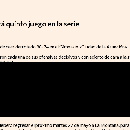
á quinto juego en la serie
 de caer derrotado 88-74 en el Gimnasio «Ciudad de la Asunción».
aron cada una de sus ofensivas decisivos y con acierto de cara a la 
(18-15).
cambiar canastas con Guaiqueríes. Tim Bond Jr. y Rakim Brown aport
stancia para mantener a los avileños aún en juego (44-39).
ividad en sus posesiones de ataque para el inicio de la segunda mi
ofensiva, con José Ascanio y Tyrone White determinantes (65-53)
mejor, en la que terminó acertando tan solo el 47% de sus tiros de 
su ventaja hasta diez (10) puntos y terminar llevándose el triunfo 
, deberá regresar el próximo martes 27 de mayo a La Montaña, para 