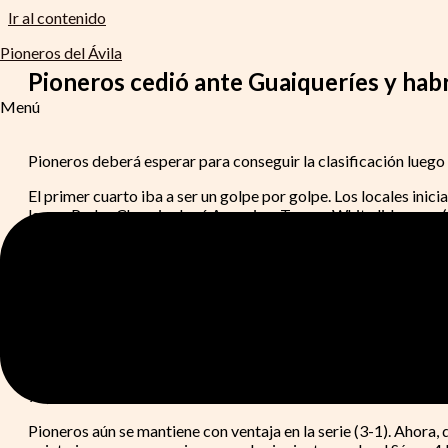
Ir al contenido
Pioneros del Ávila
Pioneros cedió ante Guaiqueríes y habr
Menú
Pioneros deberá esperar para conseguir la clasificación luego
El primer cuarto iba a ser un golpe por golpe. Los locales inici
la que Pedro Chourio, José Ascanio y Tyrone White lideraron 
Luego, en el segundo parcial, Pioneros salió decidido a inter
Heissler Guillent y Anyeuri Castillo aparecieron en la media di
Pese a que Pioneros aumentó su postura en defensa y tuvo efect
cuarto terminó contando con unos margariteños acertados en 
La precisión de Pioneros para el último cuarto no iba a ser la 
Esto fue algo que Guaiqueríes aprovechó para llegar a extender 
74).
Pioneros aún se mantiene con ventaja en la serie (3-1). Ahora