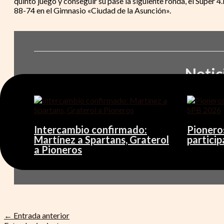
quinto juego y conseguir su pase la siguiente ronda, el Súper 
88-74 en el Gimnasio «Ciudad de la Asunción».
Notic
Intercambio confirmado:
Pioneros
Martínez a Spartans, Graterol
particip
a Pioneros
←
Entrada anterior