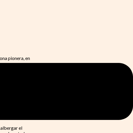
zona pionera, en
aron triples,
tad, el tercer
.
campo(8-17).
en La Isla (88-
albergar el