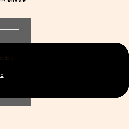
caer derrotado
to