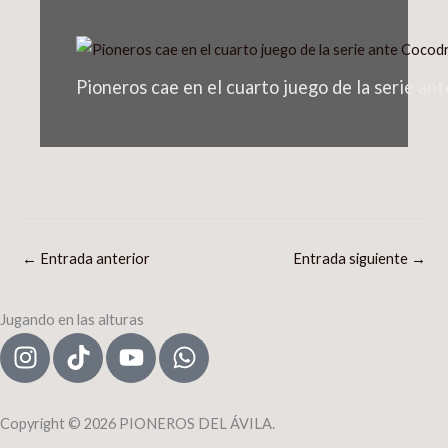
Pioneros cae en el cuarto juego de la serie an
←
Entrada anterior
Entrada siguiente
→
Jugando en las alturas
I
T
Y
W
n
i
o
h
s
k
u
a
t
t
t
t
Copyright © 2026 PIONEROS DEL ÁVILA.
a
o
u
s