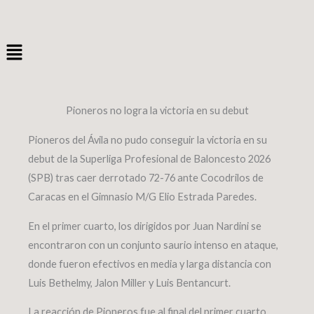
Ir
al
Menú
contenido
Pioneros no logra la victoria en su debut
Pioneros del Ávila no pudo conseguir la victoria en su
debut de la Superliga Profesional de Baloncesto 2026
(SPB) tras caer derrotado 72-76 ante Cocodrilos de
Caracas en el Gimnasio M/G Elio Estrada Paredes.
En el primer cuarto, los dirigidos por Juan Nardini se
encontraron con un conjunto saurio intenso en ataque,
donde fueron efectivos en media y larga distancia con
Luis Bethelmy, Jalon Miller y Luis Bentancurt.
La reacción de Pioneros fue al final del primer cuarto,